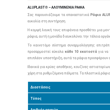
ALUPLAST® – ΑΛΟΥΜΙΝΈΝΙΑ ΡΆΦΙΑ
Σας παρουσιάζουμε τα επαναστατικά
Ράφια ALU
ευκολία στη συντήρηση.
Η κομψή λευκή τους επιφάνεια προσθέτει μια μο
ράφια, αυτή η μονάδα διευκολύνει την τέλεια οργά
Το καινοτόμο σύστημα συναρμολόγησης επιτρέ
προσαρμοστεί εύκολα
κάθε 10 εκατοστά
για να 
επιπλέον υποστήριξη, αυτά τα ράφια προσφέρουν 
Ιδανικά για κρύες αποθήκες, κουζίνες εστιατορίω
χάρη στα ρυθμιζόμενα πέλματα. Τα πλαστικά ράφια
Διαστάσεις
Τύπος
Αριθμός ραφιών