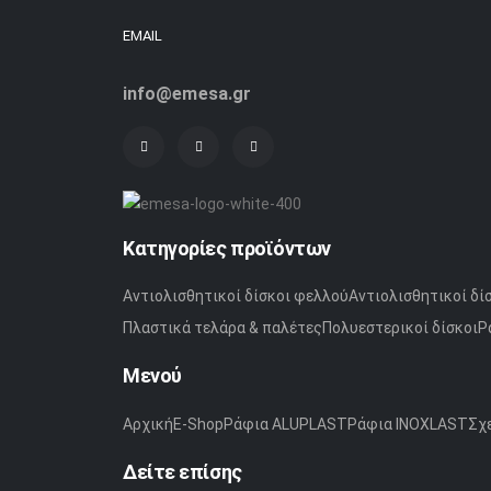
EMAIL
info@emesa.gr
Κατηγορίες προϊόντων
Αντιολισθητικοί δίσκοι φελλού
Αντιολισθητικοί δί
Πλαστικά τελάρα & παλέτες
Πολυεστερικοί δίσκοι
Ρ
Μενού
Αρχική
E-Shop
Ράφια ALUPLAST
Ράφια INOXLAST
Σχε
Δείτε επίσης