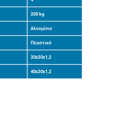
200 kg
Αλουμίνιο
Πλαστικό
30x30x1,2
40x20x1,2