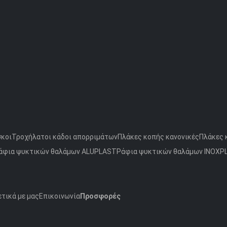
σκοι
Τροχήλατοι κάδοι απορριμάτων
Πλάκες κοπής κανονικές
Πλάκες 
άφια ψυκτικών θαλάμων ALUPLAST
Ράφια ψυκτικών θαλάμων INOXP
τικά με μας
Επικοινωνία
Προσφορές