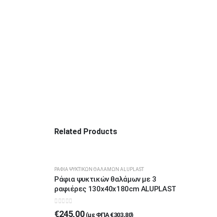
Related Products
ΡΆΦΙΑ ΨΥΚΤΙΚΏΝ ΘΑΛΆΜΩΝ ALUPLAST
Ράφια ψυκτικών θαλάμων με 3
ραφιέρες 130x40x180cm ALUPLAST
0
out of 5
€
245,00
(με ΦΠΑ
€
303,80
)