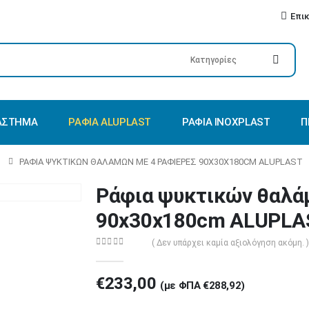
Επι
ΑΣΤΗΜΑ
ΡΆΦΙΑ ALUPLAST
ΡΆΦΙΑ INOXPLAST
Π
ΡΆΦΙΑ ΨΥΚΤΙΚΏΝ ΘΑΛΆΜΩΝ ΜΕ 4 ΡΑΦΙΈΡΕΣ 90X30X180CM ALUPLAST
Ράφια ψυκτικών θαλά
90x30x180cm ALUPLA
( Δεν υπάρχει καμία αξιολόγηση ακόμη. )
0
out of 5
€
233,00
(με ΦΠΑ
€
288,92
)