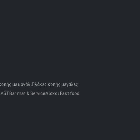
κοπής με κανάλι
Πλάκες κοπής μεγάλες
LAST
Bar mat & Service
Δίσκοι Fast food