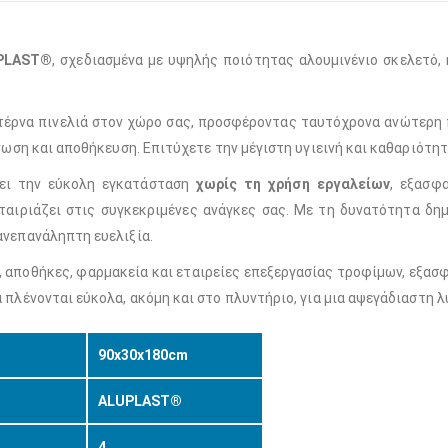
PLAST®
, σχεδιασμένα με υψηλής ποιότητας αλουμινένιο σκελετό,
ντέρνα πινελιά στον χώρο σας, προσφέροντας ταυτόχρονα ανώτερη 
νωση και αποθήκευση. Επιτύχετε την μέγιστη υγιεινή και καθαριότη
πει την εύκολη εγκατάσταση
χωρίς τη χρήση εργαλείων
, εξασφ
ταιριάζει στις συγκεκριμένες ανάγκες σας. Με τη δυνατότητα δ
ανεπανάληπτη ευελιξία.
ν, αποθήκες, φαρμακεία και εταιρείες επεξεργασίας τροφίμων, εξα
 πλένονται εύκολα, ακόμη και στο πλυντήριο, για μια αψεγάδιαστη 
90x30x180cm
ALUPLAST®
4