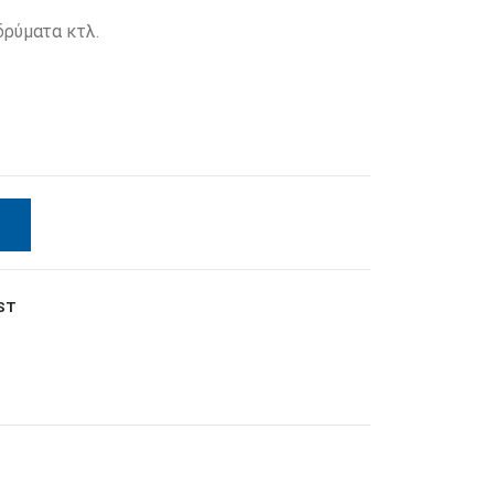
ιδρύματα κτλ.
ST