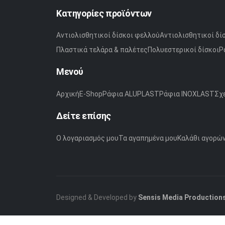
Κατηγορίες προϊόντων
Αντιολισθητικοί δίσκοι φελλού
Αντιολισθητικοί δί
Πλαστικά τελάρα & παλέτες
Πολυεστερικοί δίσκοι
Ρ
Μενού
Αρχική
E-Shop
Ράφια ALUPLAST
Ράφια INOXLAST
Σχε
Δείτε επίσης
Ο λογαριασμός μου
Τα αγαπημένα μου
Καλάθι αγορώ
Designed & Developed by
Sensis Media Production