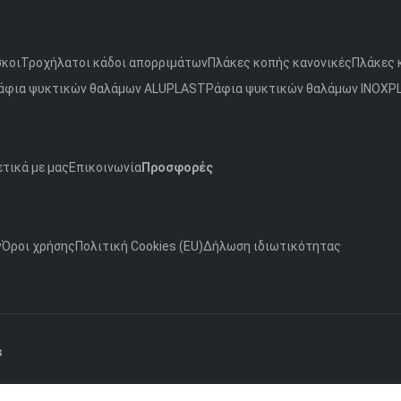
σκοι
Τροχήλατοι κάδοι απορριμάτων
Πλάκες κοπής κανονικές
Πλάκες 
άφια ψυκτικών θαλάμων ALUPLAST
Ράφια ψυκτικών θαλάμων INOXP
τικά με μας
Επικοινωνία
Προσφορές
ν
Όροι χρήσης
Πολιτική Cookies (EU)
Δήλωση ιδιωτικότητας
s