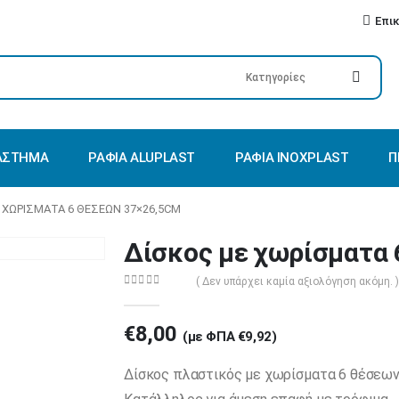
Επι
ΑΣΤΗΜΑ
ΡΆΦΙΑ ALUPLAST
ΡΆΦΙΑ INOXPLAST
Π
 ΧΩΡΊΣΜΑΤΑ 6 ΘΈΣΕΩΝ 37×26,5CM
Δίσκος με χωρίσματα 
( Δεν υπάρχει καμία αξιολόγηση ακόμη. )
0
out of 5
€
8,00
(με ΦΠΑ
€
9,92
)
Δίσκος πλαστικός με χωρίσματα 6 θέσεων