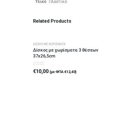
Υλικό
Πλαστικό
Related Products
ΔΊΣΚΟΙ ΜΕ ΧΩΡΊΣΜΑΤΑ
Δίσκος με χωρίσματα 3 θέσεων
37x26,5cm
0
out of 5
€
10,00
(με ΦΠΑ
€
12,40
)