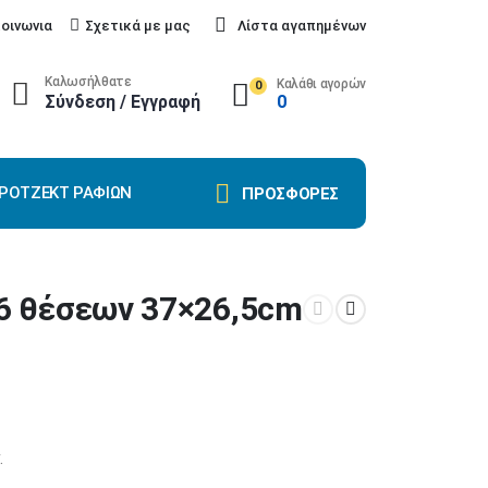
κοινωνια
Σχετικά με μας
Λίστα αγαπημένων
Καλωσήλθατε
Καλάθι αγορών
0
Σύνδεση / Εγγραφή
0
ΡΌΤΖΕΚΤ ΡΑΦΙΏΝ
ΠΡΟΣΦΟΡΕΣ
6 θέσεων 37×26,5cm
.