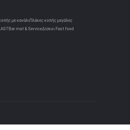
κοπής με κανάλι
Πλάκες κοπής μεγάλες
LAST
Bar mat & Service
Δίσκοι Fast food